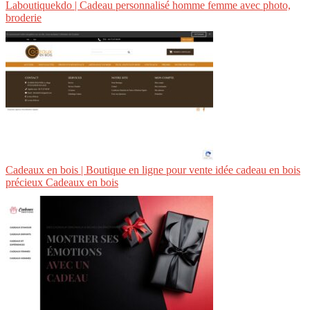
Labouti­quek­do | Cadeau per­son­na­lisé homme femme avec photo,
broderie
Cadeaux en bois | Boutique en ligne pour vente idée cadeau en bois
précieux Cadeaux en bois