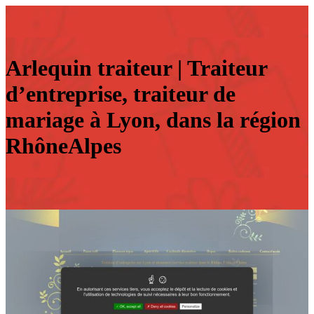
Arlequin traiteur | Traiteur
d’entreprise, traiteur de
mariage à Lyon, dans la région
RhôneAlpes