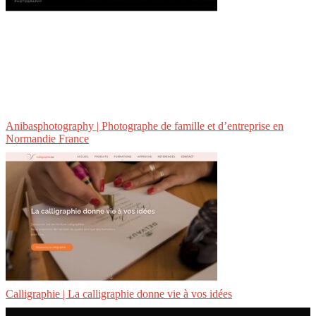
Anibaspho­tog­raphy | Photographe de famille et d’entreprise en
Normandie France
Cal­ligrap­hie | La cal­ligrap­hie donne vie à vos idées