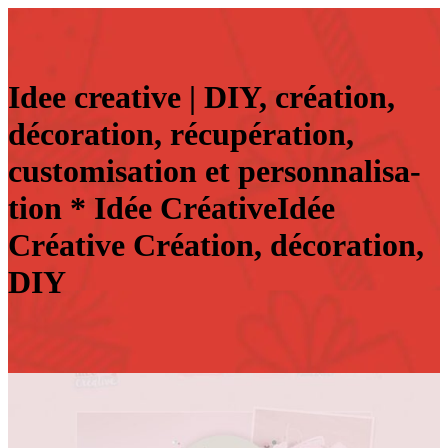
Idee creative | DIY, création,
décoration, récupéra­tion,
customisa­tion et per­son­nalisa­
tion * Idée Créati­veIdée
Créative Création, décoration,
DIY