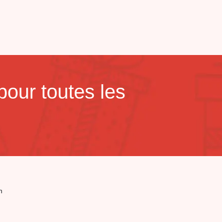
our toutes les
n