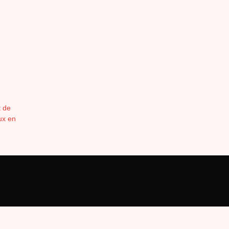
t de
ux en