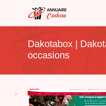
Dakotabox | Dakot
occasions